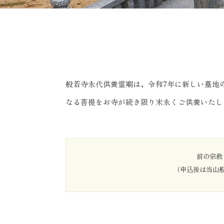
般若寺永代供養霊廟は、令和7年に新しい墓地
なる菩提をお寺が続き限り末永くご供養いたし
前の宗教
（申込後は当山