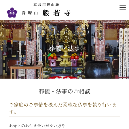
M
e
n
u
葬儀・法事
葬儀・法事のご相談
ご家庭のご事情を汲んだ柔軟な仏事を執り行いま
す。
お寺とのお付き合いがない方や