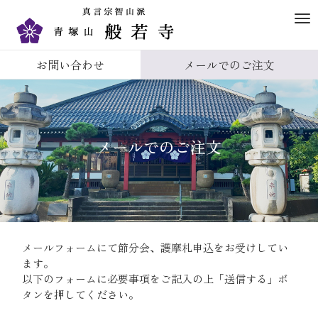
M
e
n
お問い合わせ
メールでのご注文
u
メールでのご注文
メールフォームにて節分会、護摩札申込をお受けしてい
ます。
以下のフォームに必要事項をご記入の上「送信する」ボ
タンを押してください。